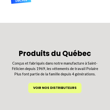
144,98
Ce
produit
a
plusieurs
variations.
Les
options
peuvent
être
Produits du Québec
choisies
sur
Conçus et fabriqués dans notre manufacture à Saint-
la
Félicien depuis 1969, les vêtements de travail Polaire
page
Plus font partie de la famille depuis 4 générations.
du
produit
VOIR NOS DISTRIBUTEURS