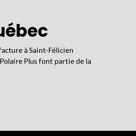
peuvent
être
Québec
choisies
sur
la
acture à Saint-Félicien
page
olaire Plus font partie de la
du
produit