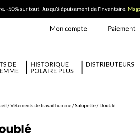
. -50% sur tout. Jusqu'à épuisement de l'inventaire.
Maga
Mon compte
Paiement
TS DE
HISTORIQUE
DISTRIBUTEURS
FEMME
POLAIRE PLUS
eil
/
Vêtements de travail homme
/
Salopette
/ Doublé
oublé