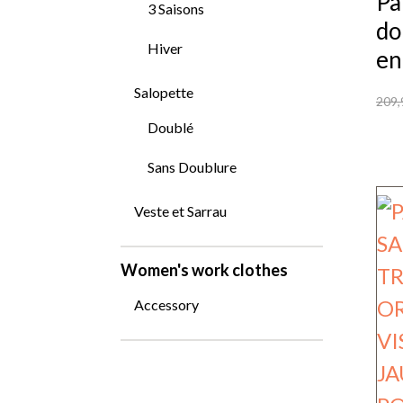
Pa
su
3 Saisons
do
la
Hiver
en
pa
Salopette
du
209,
Doublé
Ce
pr
pr
Sans Doublure
a
Veste et Sarrau
pl
var
Women's work clothes
Le
Accessory
op
pe
êt