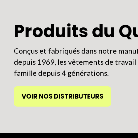
uvent
options
re
peuvent
Produits du 
oisies
être
r
choisies
sur
Conçus et fabriqués dans notre manuf
ge
la
depuis 1969, les vêtements de travail P
page
famille depuis 4 générations.
oduit
du
produit
VOIR NOS DISTRIBUTEURS