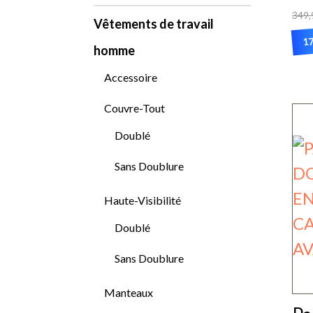
349,
Vêtements de travail
17
homme
Ce
Accessoire
pr
Couvre-Tout
a
Doublé
pl
var
Sans Doublure
Le
Haute-Visibilité
op
Doublé
pe
Sans Doublure
êt
ch
Manteaux