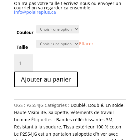
On n’a pas votre taille ! écrivez-nous ou envoyer un
courriel on va regarder ça ensemble.
info@polaireplus.ca
Couleur
Effacer
Taille
quantité
de
Pantalon
Ajouter au panier
salopette
travail
duck
bande
UGS :
P2554JG
Catégories :
Doublé
,
Doublé
,
En solde
,
4
Haute-Visibilité
,
Salopette
,
Vêtements de travail
pouces
homme
Étiquettes :
Bandes réfléchissantes 3M
,
Résistant à la soudure
,
Tissu extérieur 100 % coton
Le P2554JG est un pantalon salopette d’hiver avec