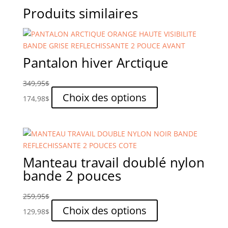
la
plusieurs
Produits similaires
page
variations.
du
Les
produit
options
peuvent
Pantalon hiver Arctique
être
choisies
349,95
$
sur
Ce
Choix des options
174,98
$
la
produit
page
a
du
plusieurs
produit
variations.
Les
Manteau travail doublé nylon
options
bande 2 pouces
peuvent
être
259,95
$
choisies
Ce
Choix des options
129,98
$
sur
produit
la