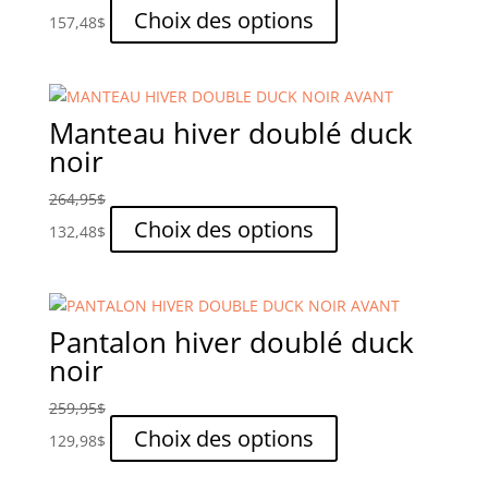
Ce
Choix des options
157,48
$
produit
a
plusieurs
variations.
Manteau hiver doublé duck
Les
noir
options
peuvent
264,95
$
être
Ce
Choix des options
132,48
$
choisies
produit
sur
a
la
plusieurs
page
variations.
Pantalon hiver doublé duck
du
Les
noir
produit
options
peuvent
259,95
$
être
Ce
Choix des options
129,98
$
choisies
produit
sur
a