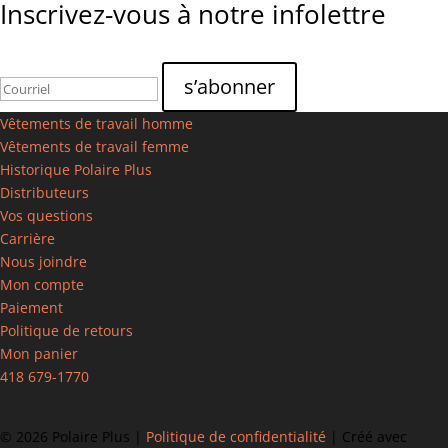
Inscrivez-vous à notre infolettre
Vêtements de travail homme
Vêtements de travail femme
Historique Polaire Plus
Distributeurs
Vos questions
Carrière
Nous joindre
Mon compte
Paiement
Politique de retours
Mon panier
418 679-1770
©
2026 Polaire Plus |
Politique de confidentialité
| Créé avec