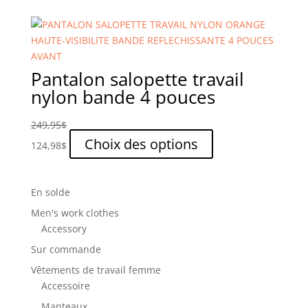
a
page
plusieurs
du
variations.
produit
Les
options
Pantalon salopette travail
peuvent
nylon bande 4 pouces
être
choisies
249,95
$
sur
Ce
Choix des options
124,98
$
la
produit
page
a
du
plusieurs
En solde
produit
variations.
Men's work clothes
Les
Accessory
options
Sur commande
peuvent
être
Vêtements de travail femme
choisies
Accessoire
sur
Manteaux