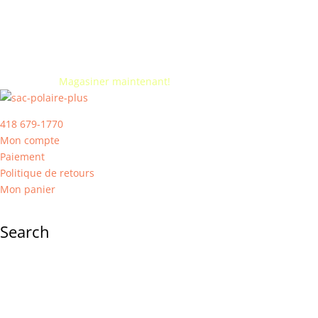
Vente de fermeture. -50% sur tout. Jusqu'à épuisement de
l'inventaire.
Magasiner maintenant!
418 679-1770
Mon compte
Paiement
Politique de retours
Mon panier
Search