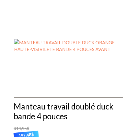
plusieurs
variations.
Les
options
peuvent
être
choisies
sur
la
page
du
produit
Manteau travail doublé duck
bande 4 pouces
314,95
$
$
157,48