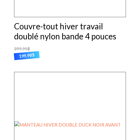
Couvre-tout hiver travail
doublé nylon bande 4 pouces
399,95
$
$
199,98
Ce
produit
a
plusieurs
variations.
Les
options
peuvent
être
choisies
sur
la