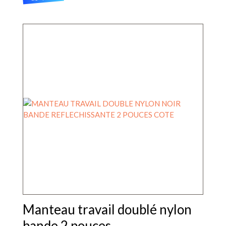
Ce
produit
a
plusieurs
variations.
Les
options
peuvent
être
choisies
sur
la
page
du
produit
Manteau travail doublé nylon
bande 2 pouces