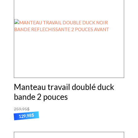
options
peuvent
être
choisies
sur
la
page
du
produit
Manteau travail doublé duck
bande 2 pouces
259,95
$
$
129,98
Ce
produit
a