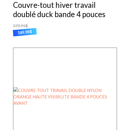
Couvre-tout hiver travail
doublé duck bande 4 pouces
379,95
$
$
189,98
Ce
produit
a
plusieurs
variations.
Les
options
peuvent
être
choisies
sur
la
page
du
produit