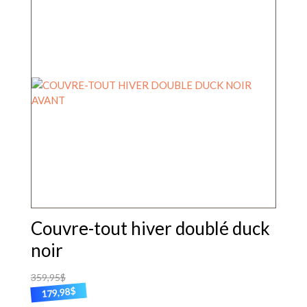
Couvre-tout hiver doublé duck
noir
359,95
$
$
179,98