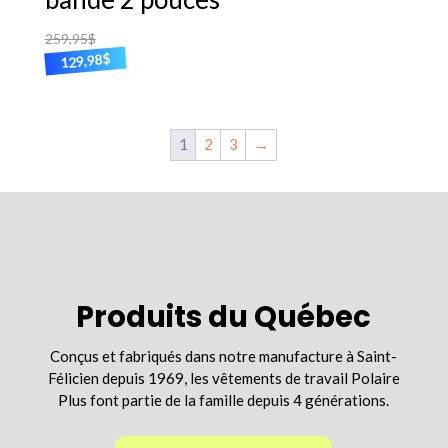
259,95
$
$
129,98
Ce
produit
a
1
2
3
→
plusieurs
variations.
Les
options
peuvent
être
choisies
sur
Produits du Québec
la
page
Conçus et fabriqués dans notre manufacture à Saint-
du
Félicien depuis 1969, les vêtements de travail Polaire
produit
Plus font partie de la famille depuis 4 générations.