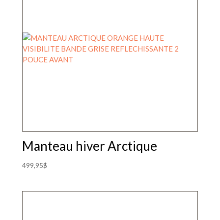
Manteau hiver Arctique
499,95
$
Ce
produit
a
plusieurs
variations.