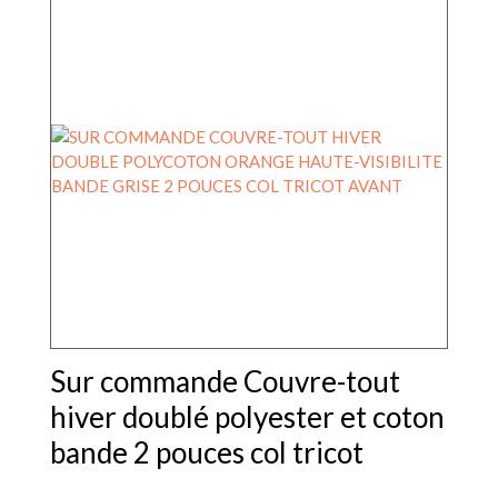
plusieurs
variations.
Les
options
peuvent
être
choisies
sur
la
page
du
produit
Sur commande Couvre-tout
hiver doublé polyester et coton
bande 2 pouces col tricot