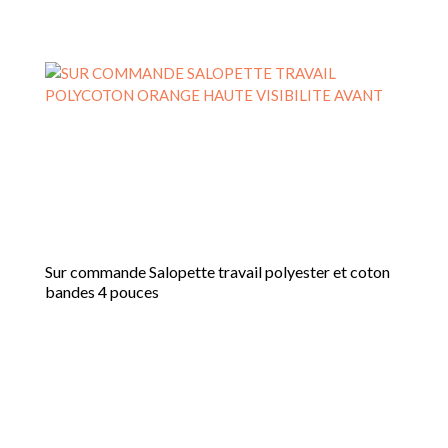
options
peuvent
être
choisies
sur
la
page
du
produit
Sur commande Salopette travail polyester et coton
bandes 4 pouces