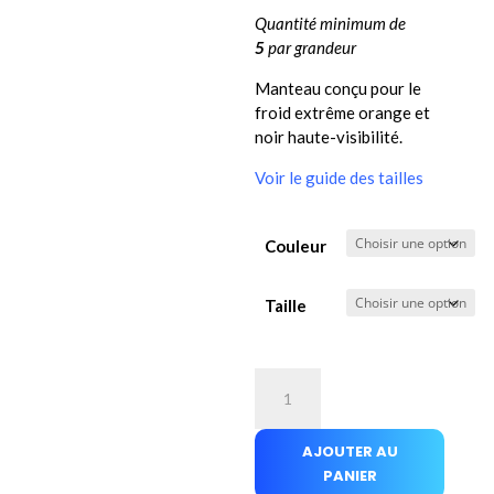
Quantité minimum de
5
par grandeur
Manteau conçu pour le
froid extrême orange et
noir haute-visibilité.
Voir le guide des tailles
Couleur
Taille
quantité
de
Manteau
AJOUTER AU
hiver
PANIER
Arctique