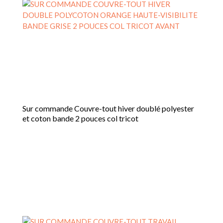
être
choisies
sur
la
page
du
produit
Sur commande Couvre-tout hiver doublé polyester
et coton bande 2 pouces col tricot