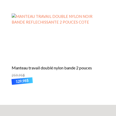
Manteau travail doublé nylon bande 2 pouces
259,95
$
$
129,98
Ce
produit
a
plusieurs
variations.
Les