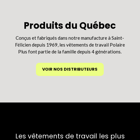
options
peuvent
être
Produits du Québec
choisies
sur
Conçus et fabriqués dans notre manufacture à Saint-
la
Félicien depuis 1969, les vêtements de travail Polaire
page
Plus font partie de la famille depuis 4 générations.
du
produit
VOIR NOS DISTRIBUTEURS
Les vêtements de travail les plus