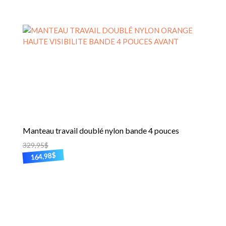
Manteau travail doublé nylon bande 4 pouces
329,95
$
$
164,98
Ce
produit
a
plusieurs
variations.
Les