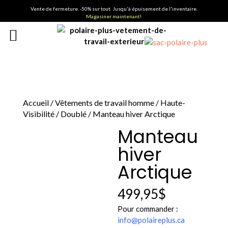
Vente de fermeture. -50% sur tout. Jusqu'à épuisement de l'inventaire.
Magasiner maintenant!
Accueil
/
Vêtements de travail homme
/
Haute-
Visibilité
/
Doublé
/ Manteau hiver Arctique
Manteau
hiver
Arctique
499,95
$
Pour commander :
info@polaireplus.ca