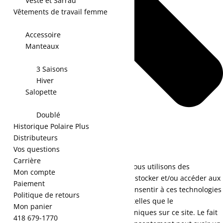
Veste et Sarrau
Vêtements de travail femme
Accessoire
Manteaux
3 Saisons
Hiver
Salopette
Doublé
Historique Polaire Plus
Distributeurs
Vos questions
Carrière
Pour offrir les meilleures expériences, nous utilisons des
Mon compte
technologies telles que les cookies pour stocker et/ou accéder aux
Paiement
informations des appareils. Le fait de consentir à ces technologies
Politique de retours
nous permettra de traiter des données telles que le
Mon panier
comportement de navigation ou les ID uniques sur ce site. Le fait
418 679-1770