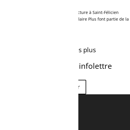
Produits du Québec
Conçus et fabriqués dans notre manufacture à Saint-Félicien
depuis 1969, les vêtements de travail Polaire Plus font partie de la
famille depuis 4 générations.
Voir nos distributeurs
Les vêtements de travail les plus
confortables et chaud.
Inscrivez-vous à notre infolettre
Vêtements de travail homme
Vêtements de travail femme
Historique Polaire Plus
Distributeurs
Vos questions