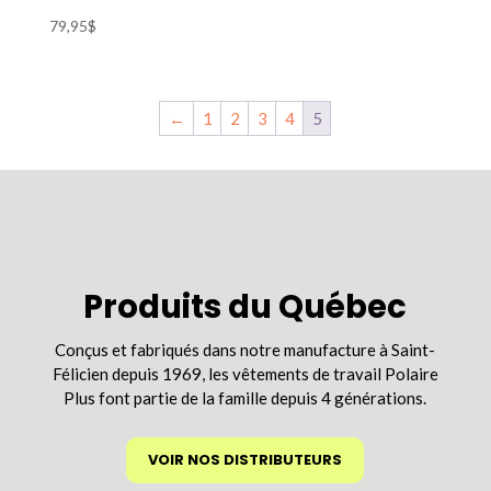
79,95
$
Ce
produit
a
←
1
2
3
4
5
plusieurs
variations.
Les
options
peuvent
être
choisies
sur
Produits du Québec
la
page
Conçus et fabriqués dans notre manufacture à Saint-
du
Félicien depuis 1969, les vêtements de travail Polaire
produit
Plus font partie de la famille depuis 4 générations.
VOIR NOS DISTRIBUTEURS