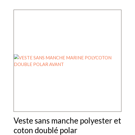
Ce
produit
a
plusieurs
variations.
Les
options
peuvent
être
choisies
sur
la
page
du
produit
Veste sans manche polyester et
coton doublé polar