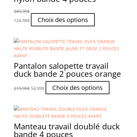
sur
la
249,95
$
page
Ce
Choix des options
124,98
$
du
produit
produit
a
plusieurs
variations.
Les
options
Pantalon salopette travail
peuvent
duck bande 2 pouces orange
être
choisies
Le
Le
Ce
Choix des options
219,95
$
54,99
$
sur
prix
prix
produit
la
initial
actuel
a
page
était :
est :
plusieurs
du
219,95$.
54,99$.
variations.
produit
Les
Manteau travail doublé duck
options
bande 4 pouces
peuvent