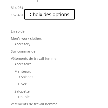
être
314,95
$
choisies
Ce
Choix des options
157,48
$
sur
produit
la
a
page
plusieurs
En solde
du
variations.
produit
Men's work clothes
Les
Accessory
options
Sur commande
peuvent
être
Vêtements de travail femme
choisies
Accessoire
sur
Manteaux
la
3 Saisons
page
Hiver
du
produit
Salopette
Doublé
Vêtements de travail homme