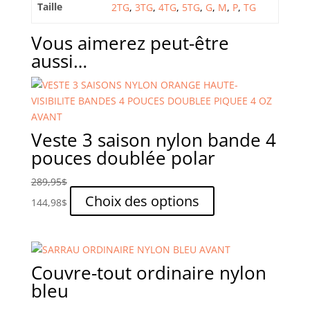
Taille
2TG
,
3TG
,
4TG
,
5TG
,
G
,
M
,
P
,
TG
Vous aimerez peut-être
aussi…
Veste 3 saison nylon bande 4
pouces doublée polar
289,95
$
Ce
Choix des options
144,98
$
produit
a
plusieurs
variations.
Couvre-tout ordinaire nylon
Les
bleu
options
peuvent