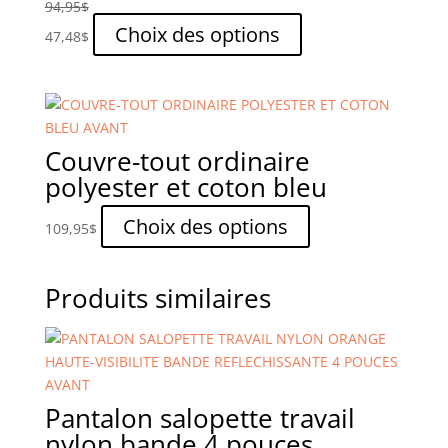
94,95
$
être
Ce
Choix des options
47,48
$
choisies
produit
sur
a
la
plusieurs
page
variations.
du
Les
Couvre-tout ordinaire
produit
options
polyester et coton bleu
peuvent
être
Ce
Choix des options
109,95
$
choisies
produit
sur
a
la
plusieurs
Produits similaires
page
variations.
du
Les
produit
options
peuvent
être
Pantalon salopette travail
choisies
nylon bande 4 pouces