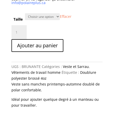
info@polaireplus.ca
Effacer
Taille
quantité
de
Veste
Ajouter au panier
sans
manche
polyester
et
UGS :
BRUNANTE
Catégories :
Veste et Sarrau
,
coton
Vêtements de travail homme
Étiquette :
Doublure
doublé
polyester brossé 4oz
polar
Veste sans manches printemps-automne doublé de
polar confortable.
Idéal pour ajouter quelque degré à un manteau ou
pour travailler.