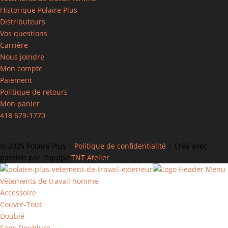
Historique Polaire Plus
Distributeurs
Vos questions
Carrière
Nous joindre
Mon compte
Paiement
Politique de retours
Mon panier
418 679-1770
©
2026 Polaire Plus |
Politique de confidentialité
| Créé avec
passion par l’équipe
TNT Atelier
Vêtements de travail homme
Accessoire
Couvre-Tout
Doublé
Sans Doublure