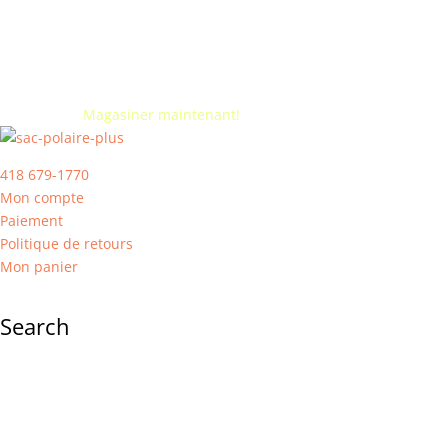
Vente de fermeture. -50% sur tout. Jusqu'à épuisement de
l'inventaire.
Magasiner maintenant!
418 679-1770
Mon compte
Paiement
Politique de retours
Mon panier
Search