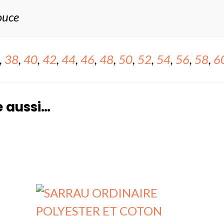
ouce
,
38
,
40
,
42
,
44
,
46
,
48
,
50
,
52
,
54
,
56
,
58
,
6
e aussi…