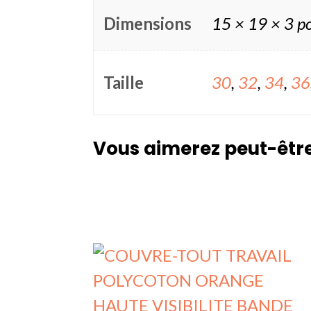
Dimensions
15 × 19 × 3 p
Taille
30
,
32
,
34
,
36
Vous aimerez peut-êtr