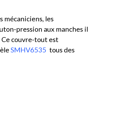
es mécaniciens, les
outon-pression aux manches il
. Ce couvre-tout est
dèle
SMHV6535
tous des