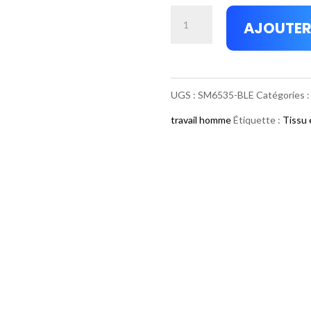
quantité
AJOUTER
de
Couvre-
tout
UGS :
SM6535-BLE
Catégories 
ordinaire
travail homme
Étiquette :
Tissu 
polyester
et
coton
bleu