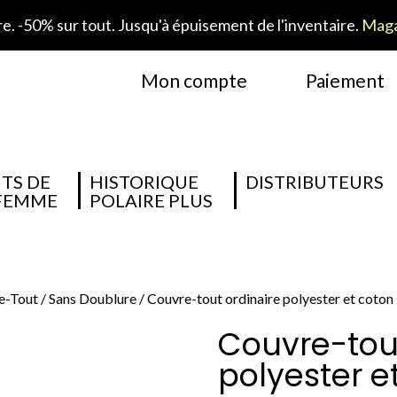
. -50% sur tout. Jusqu'à épuisement de l'inventaire.
Maga
Mon compte
Paiement
TS DE
HISTORIQUE
DISTRIBUTEURS
 FEMME
POLAIRE PLUS
e-Tout
/
Sans Doublure
/ Couvre-tout ordinaire polyester et coton
Couvre-tout
polyester e