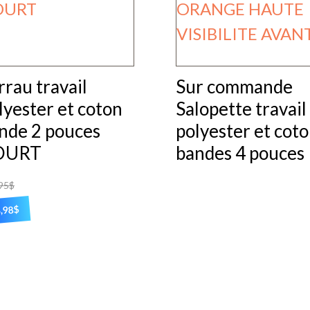
peuvent
re
être
oisies
choisies
r
rrau travail
Sur commande
sur
lyester et coton
Salopette travail
la
ge
nde 2 pouces
polyester et cot
page
OURT
bandes 4 pouces
du
oduit
produit
95
$
$
,98
oduit
usieurs