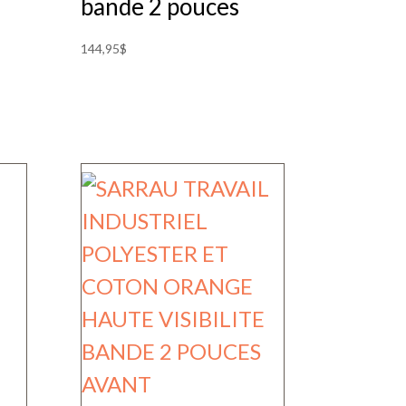
bande 2 pouces
144,95
$
Ce
produit
a
plusieurs
variations.
Les
options
peuvent
être
choisies