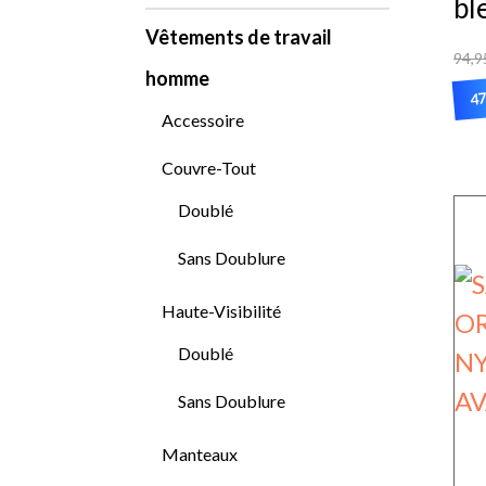
bl
Vêtements de travail
94,9
homme
47
Accessoire
Ce
Couvre-Tout
pr
a
Doublé
pl
Sans Doublure
var
Haute-Visibilité
Le
Doublé
op
Sans Doublure
pe
êt
Manteaux