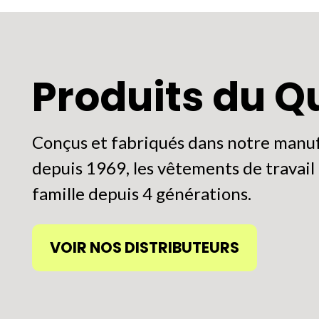
iations.
s
tions
Produits du 
uvent
re
Conçus et fabriqués dans notre manuf
oisies
depuis 1969, les vêtements de travail P
r
famille depuis 4 générations.
ge
VOIR NOS DISTRIBUTEURS
oduit