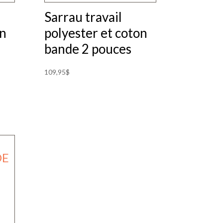
sur
Sarrau travail
la
on
polyester et coton
page
bande 2 pouces
du
produit
109,95
$
Ce
produit
a
plusieurs
variations.
Les
options
peuvent