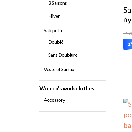
ch
3 Saisons
Sa
su
Hiver
ny
la
Salopette
pa
74,9
du
Doublé
37
pr
Ce
Sans Doublure
pr
Veste et Sarrau
a
pl
Women's work clothes
var
Accessory
Le
op
pe