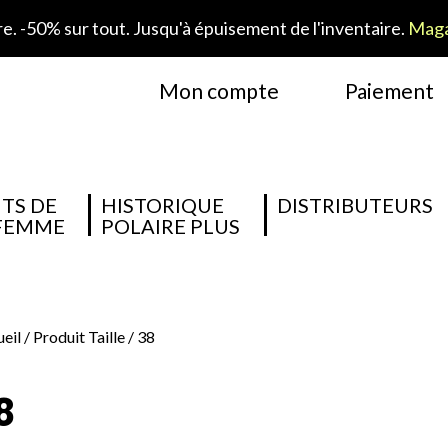
. -50% sur tout. Jusqu'à épuisement de l'inventaire.
Maga
Mon compte
Paiement
TS DE
HISTORIQUE
DISTRIBUTEURS
 FEMME
POLAIRE PLUS
eil
/ Produit Taille / 38
8