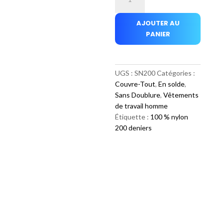
de
Couvre-
AJOUTER AU
tout
PANIER
ordinaire
nylon
bleu
UGS :
SN200
Catégories :
Couvre-Tout
,
En solde
,
Sans Doublure
,
Vêtements
de travail homme
Étiquette :
100 % nylon
200 deniers