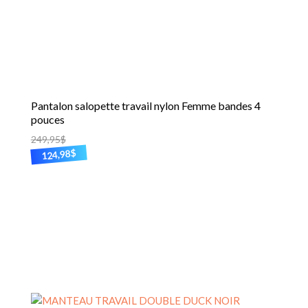
la
page
du
produit
Pantalon salopette travail nylon Femme bandes 4
pouces
249,95
$
$
124,98
Ce
produit
a
plusieurs
variations.
Les
options
peuvent
être
choisies