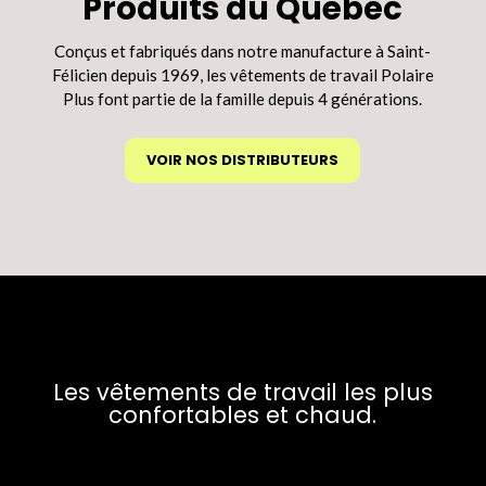
Produits du Québec
choisies
sur
Conçus et fabriqués dans notre manufacture à Saint-
la
Félicien depuis 1969, les vêtements de travail Polaire
page
Plus font partie de la famille depuis 4 générations.
du
produit
VOIR NOS DISTRIBUTEURS
Les vêtements de travail les plus
confortables et chaud.