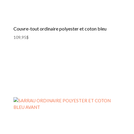
produit
Couvre-tout ordinaire polyester et coton bleu
109,95
$
Ce
produit
a
plusieurs
variations.
Les
options
peuvent
être
choisies
sur
la
page
du