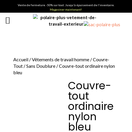
Vente de fermeture. -50% sur tout. Jusqu'à épuisement de l'inventaire.
Magasiner maintenant!
Accueil
/
Vêtements de travail homme
/
Couvre-
Tout
/
Sans Doublure
/ Couvre-tout ordinaire nylon
bleu
Couvre-
tout
ordinaire
nylon
bleu