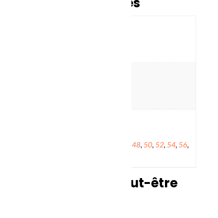
complémentaires
Poids
4 livres
Dimensions
20 × 9,5 × 2,5 pouce
Taille
30
,
32
,
34
,
36
,
38
,
40
,
42
,
44
,
46
,
48
,
50
,
52
,
54
,
56
,
58
,
60
Vous aimerez peut-être
aussi…