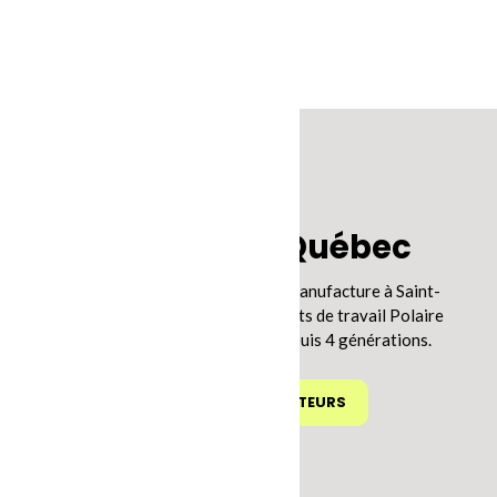
Produits du Québec
Conçus et fabriqués dans notre manufacture à Saint-
Félicien depuis 1969, les vêtements de travail Polaire
Plus font partie de la famille depuis 4 générations.
VOIR NOS DISTRIBUTEURS