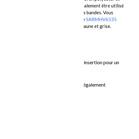
coton bleu de Polaire Plus peut également être utilisé
avec les
SM6535
couvre-tout sans bandes. Vous
pourriez aussi être intéressé par le
SARMHV6535
sarrau avec bande réfléchissante jaune et grise.
Poche poitrine droite
Poche poitrine gauche avec insertion pour un
crayon
2 poches appliquées au bas également
Dos avec pli d’aisance
Informations