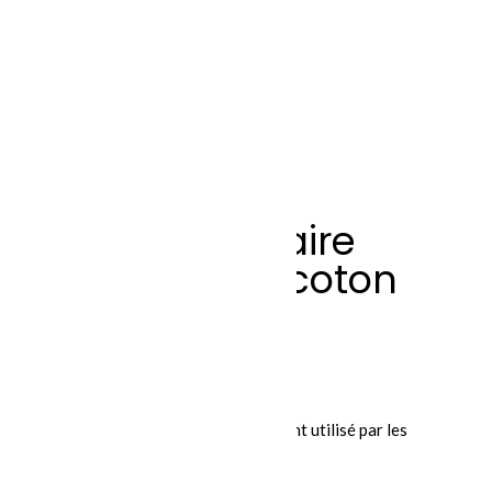
Sarrau ordinaire
polyester et coton
bleu
74,95
$
$
37,48
Ce sarrau en polycoton est souvent utilisé par les
mécaniciens ou les machinistes.