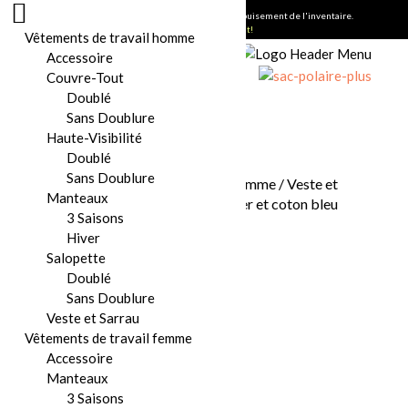
Vente de fermeture. -50% sur tout. Jusqu'à épuisement de l'inventaire.
Magasiner maintenant!
Vêtements de travail homme
Accessoire
Couvre-Tout
Doublé
Sans Doublure
Haute-Visibilité
Doublé
Sans Doublure
Accueil
/
Vêtements de travail homme
/
Veste et
Manteaux
Sarrau
/ Sarrau ordinaire polyester et coton bleu
3 Saisons
Hiver
Salopette
Doublé
Sans Doublure
Veste et Sarrau
Vêtements de travail femme
Accessoire
Manteaux
3 Saisons