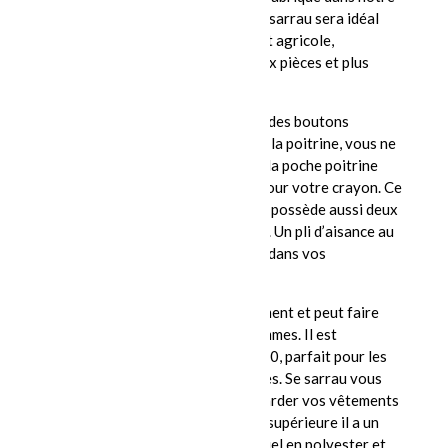
manufacture de Saint-Félicien. Ce sarrau sera idéal
pour tous les types d’industrie soit agricole,
machiniste, mécanicien, commis aux pièces et plus
encore.
La fermeture avant est faite avec des boutons
pressions. Avec ses deux poches à la poitrine, vous ne
chercherez plus votre crayon, car la poche poitrine
gauche viens avec une insertion pour votre crayon. Ce
sarrau de fabrication Polaire Plus possède aussi deux
grandes poches appliquées au bas. Un pli d’aisance au
dos vous donnera plus de confort dans vos
mouvements.
Disponible dans le marine uniquement et peut faire
autant pour les hommes ou les femmes. Il est
disponible dans la grandeur 30 à 60, parfait pour les
petites tailles ou les grandes tailles. Se sarrau vous
fera une protection idéale pour garder vos vêtements
propres. Entretient facile, qualité supérieure il a un
confort optimal. Le sarrau industriel en polyester et