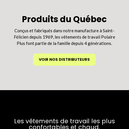
options
peuvent
être
Produits du Québec
choisies
sur
Conçus et fabriqués dans notre manufacture à Saint-
la
Félicien depuis 1969, les vêtements de travail Polaire
page
Plus font partie de la famille depuis 4 générations.
du
produit
VOIR NOS DISTRIBUTEURS
Les vêtements de travail les plus
confortables et chaud.