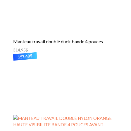
Manteau travail doublé duck bande 4 pouces
314,95
$
$
157,48
Ce
produit
a
plusieurs
variations.
Les
options
peuvent
être
choisies
sur