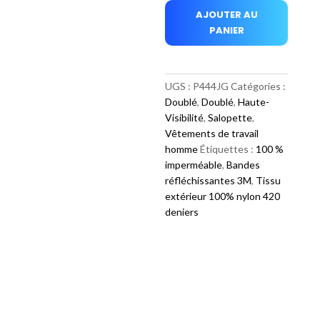
AJOUTER AU
salopette
PANIER
travail
nylon
bande
4
UGS :
P444JG
Catégories :
pouces
Doublé
,
Doublé
,
Haute-
Visibilité
,
Salopette
,
Vêtements de travail
homme
Étiquettes :
100 %
imperméable
,
Bandes
réfléchissantes 3M
,
Tissu
extérieur 100% nylon 420
deniers