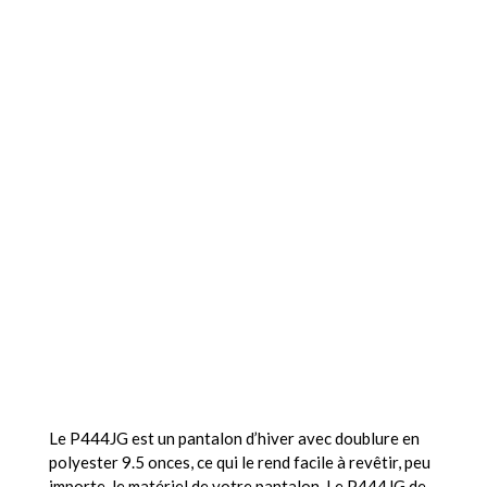
Le P444JG est un pantalon d’hiver avec doublure en
polyester 9.5 onces, ce qui le rend facile à revêtir, peu
importe, le matériel de votre pantalon. Le P444JG de