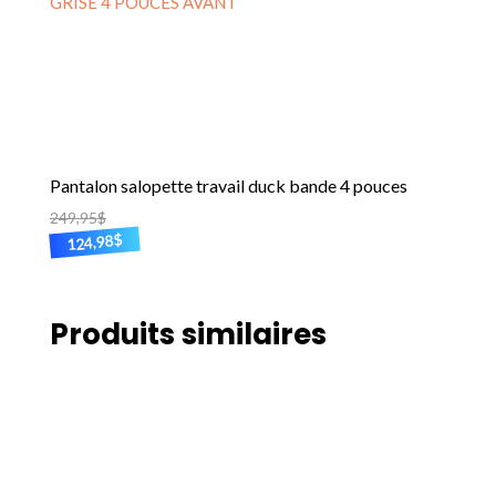
la
page
du
produit
Pantalon salopette travail duck bande 4 pouces
249,95
$
$
124,98
Ce
produit
a
Produits similaires
plusieurs
variations.
Les
options
peuvent
être
choisies