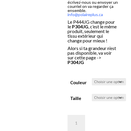
écrivez-nous ou envoyer un
courriel on va regarder ça
ensemble.
info@polaireplus.ca
Le P444JG change pour
le
P304JG
, c’est le même
produit, seulement le
tissu extérieur qui
change pour mieux !
Alors si ta grandeur n’est
pas disponible, va voir
sur cette page ->
P304JG
Couleur
Taille
quantité
de
Pantalon