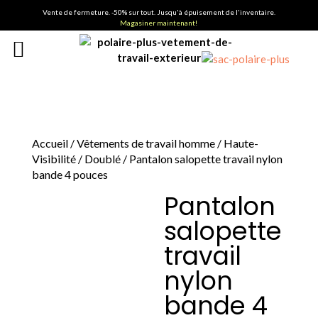
Vente de fermeture. -50% sur tout. Jusqu'à épuisement de l'inventaire.
Magasiner maintenant!
Accueil
/
Vêtements de travail homme
/
Haute-
Visibilité
/
Doublé
/ Pantalon salopette travail nylon
bande 4 pouces
Pantalon
salopette
travail
nylon
bande 4