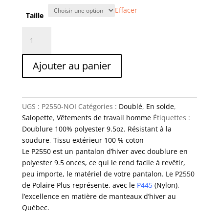
Effacer
Taille
quantité
de
Pantalon
Ajouter au panier
hiver
doublé
duck
noir
UGS :
P2550-NOI
Catégories :
Doublé
,
En solde
,
Salopette
,
Vêtements de travail homme
Étiquettes :
Doublure 100% polyester 9.5oz
,
Résistant à la
soudure
,
Tissu extérieur 100 % coton
Le P2550 est un pantalon d’hiver avec doublure en
polyester 9.5 onces, ce qui le rend facile à revêtir,
peu importe, le matériel de votre pantalon. Le P2550
de Polaire Plus représente, avec le
P445
(Nylon),
l’excellence en matière de manteaux d’hiver au
Québec.