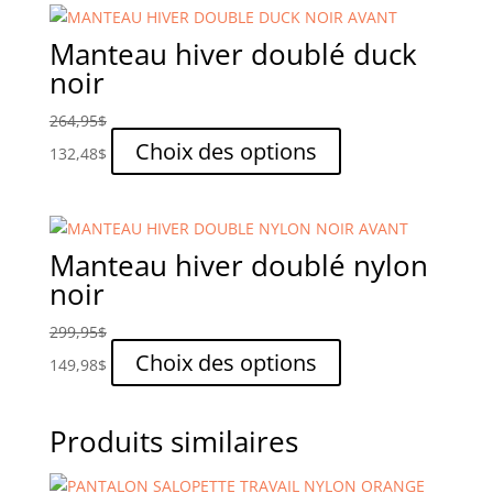
plusieurs
variations.
Manteau hiver doublé duck
Les
noir
options
peuvent
264,95
$
être
Ce
Choix des options
132,48
$
choisies
produit
sur
a
la
plusieurs
page
variations.
Manteau hiver doublé nylon
du
Les
noir
produit
options
peuvent
299,95
$
être
Ce
Choix des options
149,98
$
choisies
produit
sur
a
la
plusieurs
Produits similaires
page
variations.
du
Les