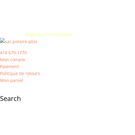
Vente de fermeture. -50% sur tout. Jusqu'à épuisement de
l'inventaire.
Magasiner maintenant!
418 679-1770
Mon compte
Paiement
Politique de retours
Mon panier
Search