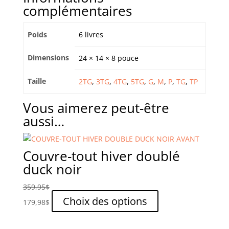
complémentaires
Poids
6 livres
Dimensions
24 × 14 × 8 pouce
Taille
2TG
,
3TG
,
4TG
,
5TG
,
G
,
M
,
P
,
TG
,
TP
Vous aimerez peut-être
aussi…
Couvre-tout hiver doublé
duck noir
359,95
$
Ce
Choix des options
179,98
$
produit
a