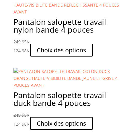
produit
options
peuvent
être
Pantalon salopette travail
choisies
nylon bande 4 pouces
sur
la
249,95
$
page
Ce
Choix des options
124,98
$
du
produit
produit
a
plusieurs
variations.
Les
options
Pantalon salopette travail
peuvent
duck bande 4 pouces
être
choisies
249,95
$
sur
Ce
Choix des options
124,98
$
la
produit
page