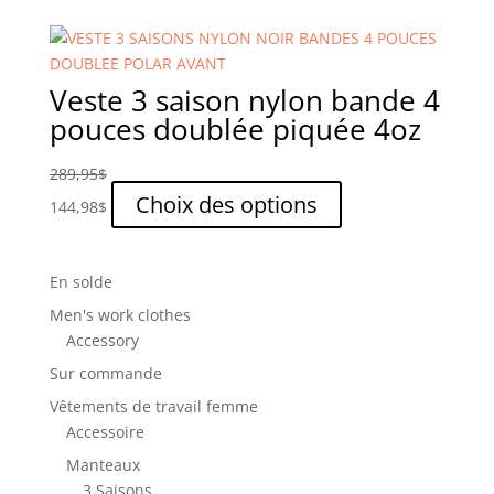
a
du
plusieurs
produit
variations.
Les
Veste 3 saison nylon bande 4
options
pouces doublée piquée 4oz
peuvent
être
289,95
$
choisies
Ce
Choix des options
144,98
$
sur
produit
la
a
page
plusieurs
En solde
du
variations.
produit
Men's work clothes
Les
Accessory
options
Sur commande
peuvent
être
Vêtements de travail femme
choisies
Accessoire
sur
Manteaux
la
3 Saisons