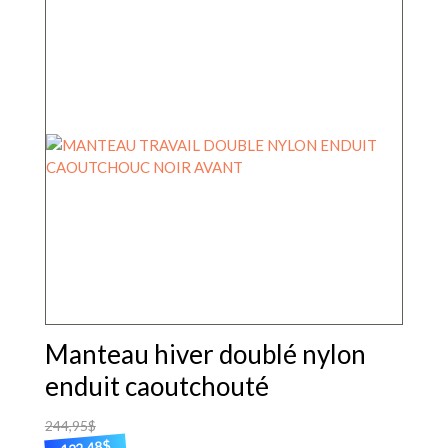
Manteau hiver doublé nylon
enduit caoutchouté
244,95
$
$
122,48