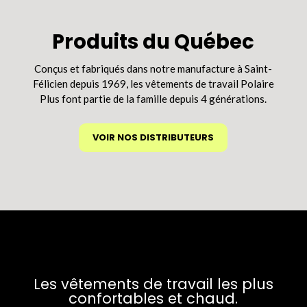
peuvent
être
Produits du Québec
choisies
sur
Conçus et fabriqués dans notre manufacture à Saint-
la
Félicien depuis 1969, les vêtements de travail Polaire
page
Plus font partie de la famille depuis 4 générations.
du
produit
VOIR NOS DISTRIBUTEURS
Les vêtements de travail les plus
confortables et chaud.