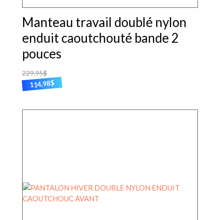
Manteau travail doublé nylon
enduit caoutchouté bande 2
pouces
229,95
$
$
114,98
Ce
produit
a
plusieurs
variations.
Les
options
peuvent
être
choisies
sur
la