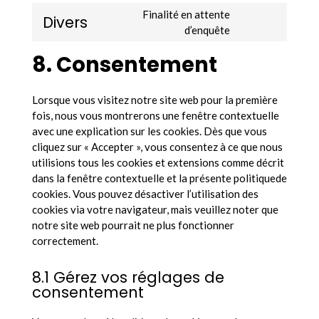
to
google-
Finalité en attente
Divers
service
fonts
Consent
d’enquête
google-
to
8. Consentement
maps
service
divers
Lorsque vous visitez notre site web pour la première
fois, nous vous montrerons une fenêtre contextuelle
avec une explication sur les cookies. Dès que vous
cliquez sur « Accepter », vous consentez à ce que nous
utilisions tous les cookies et extensions comme décrit
dans la fenêtre contextuelle et la présente politiquede
cookies. Vous pouvez désactiver l’utilisation des
cookies via votre navigateur, mais veuillez noter que
notre site web pourrait ne plus fonctionner
correctement.
8.1 Gérez vos réglages de
consentement