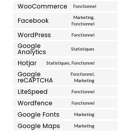
WooCommerce
Fonctionnel
Consent
to
Marketing,
Facebook
service
Consent
Fonctionnel
woocommerce
to
WordPress
Fonctionnel
service
Consent
facebook
Google
to
Statistiques
Analytics
service
Consent
wordpress
to
Hotjar
Statistiques, Fonctionnel
service
Consent
google-
to
Google
Fonctionnel,
analytics
reCAPTCHA
service
Consent
Marketing
hotjar
to
LiteSpeed
Fonctionnel
service
Consent
google-
to
Wordfence
Fonctionnel
recaptcha
Consent
service
to
Google Fonts
litespeed
Marketing
Consent
service
to
Google Maps
wordfence
Marketing
Consent
service