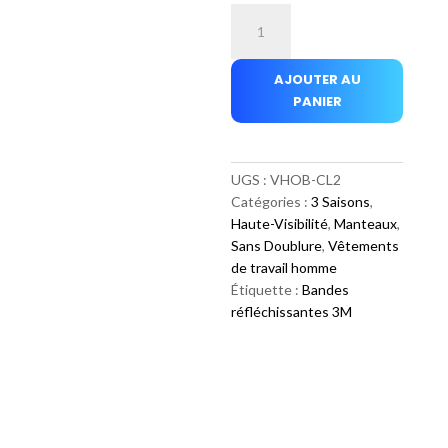
quantité
de
Veste
AJOUTER AU
polyester
PANIER
et
coton
bande
4
UGS :
VHOB-CL2
pouces
Catégories :
3 Saisons
,
sans
Haute-Visibilité
,
Manteaux
,
doublure
Sans Doublure
,
Vêtements
de travail homme
Étiquette :
Bandes
réfléchissantes 3M