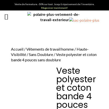
Vente de fermeture. -50% sur tout. Jusqu'à épuisement de l'inventaire.
Magasiner maintenant!
Accueil
/
Vêtements de travail homme
/
Haute-
Visibilité
/
Sans Doublure
/ Veste polyester et coton
bande 4 pouces sans doublure
Veste
polyester
et coton
bande 4
pouces