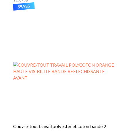
$
59,98
Ce
produit
a
plusieurs
variations.
Les
options
peuvent
être
choisies
sur
la
page
du
produit
Couvre-tout travail polyester et coton bande 2