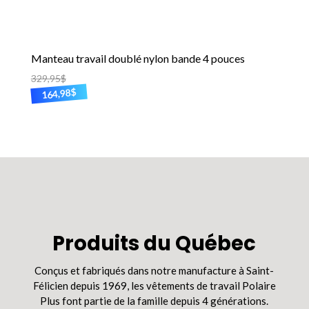
produit
Manteau travail doublé nylon bande 4 pouces
329,95
$
$
164,98
Ce
produit
a
plusieurs
variations.
Les
options
peuvent
être
Produits du Québec
choisies
sur
Conçus et fabriqués dans notre manufacture à Saint-
la
Félicien depuis 1969, les vêtements de travail Polaire
page
Plus font partie de la famille depuis 4 générations.
du