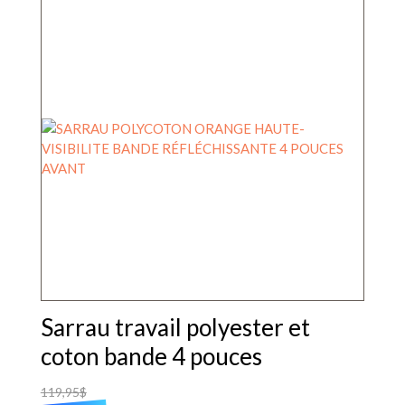
a
plusieurs
variations.
Les
options
peuvent
être
choisies
sur
la
page
du
produit
Sarrau travail polyester et
coton bande 4 pouces
119,95
$