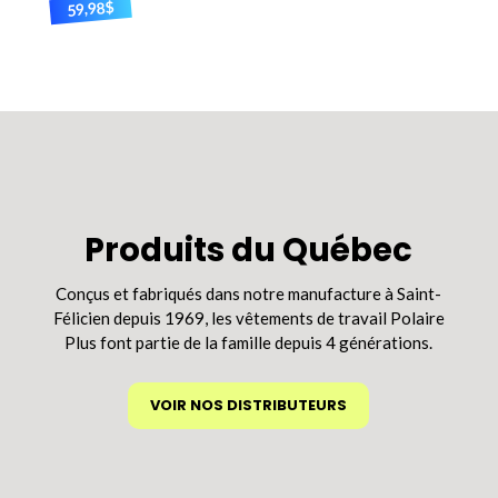
$
59,98
Ce
produit
a
plusieurs
variations.
Les
options
peuvent
être
Produits du Québec
choisies
sur
Conçus et fabriqués dans notre manufacture à Saint-
la
Félicien depuis 1969, les vêtements de travail Polaire
page
Plus font partie de la famille depuis 4 générations.
du
produit
VOIR NOS DISTRIBUTEURS