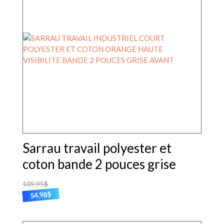
Sarrau travail polyester et
coton bande 2 pouces grise
109,95
$
$
54,98
Ce
produit