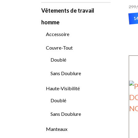
299,
Vêtements de travail
14
homme
Ce
Accessoire
pr
Couvre-Tout
a
Doublé
pl
var
Sans Doublure
Le
Haute-Visibilité
op
Doublé
pe
Sans Doublure
êt
ch
Manteaux