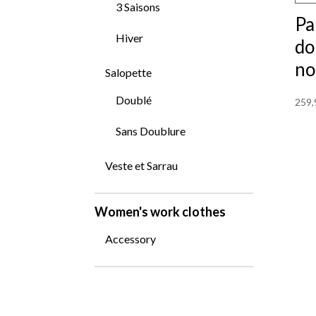
su
3 Saisons
Pa
la
Hiver
do
pa
no
Salopette
du
Doublé
pr
259,
Ce
Sans Doublure
pr
Veste et Sarrau
a
pl
Women's work clothes
var
Accessory
Le
op
pe