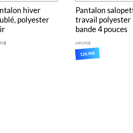
choisies
r
ntalon hiver
Pantalon salopet
sur
ublé, polyester
travail polyester
la
ge
ir
bande 4 pouces
page
du
oduit
95
$
249,95
$
produit
$
124,98
oduit
Ce
produit
usieurs
a
iations.
plusieurs
s
variations.
tions
Les
uvent
options