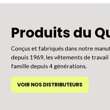
re
peuvent
oisies
être
r
choisies
Produits du 
sur
ge
la
Conçus et fabriqués dans notre manuf
page
depuis 1969, les vêtements de travail P
oduit
du
famille depuis 4 générations.
produit
VOIR NOS DISTRIBUTEURS