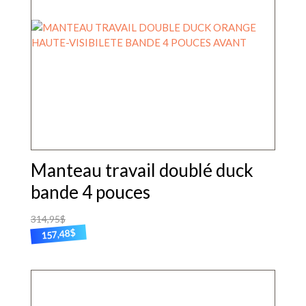
peuvent
être
choisies
sur
la
page
du
produit
Manteau travail doublé duck
bande 4 pouces
314,95
$
$
157,48
Ce
produit
a
plusieurs