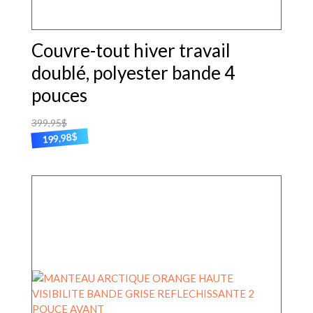
Couvre-tout hiver travail
doublé, polyester bande 4
pouces
399,95
$
$
199,98
Ce
produit
a
plusieurs
variations.
Les
options
peuvent
être
choisies
sur