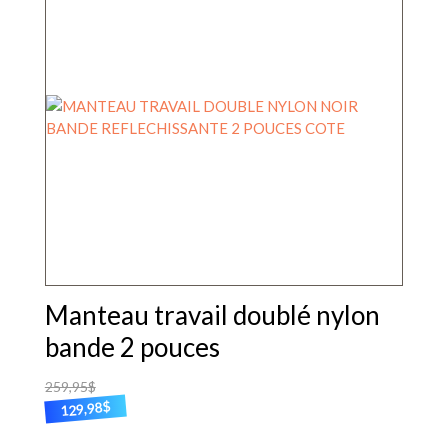
variations.
Les
options
peuvent
être
choisies
sur
la
page
du
produit
Manteau travail doublé nylon
bande 2 pouces
259,95
$
$
129,98
Ce