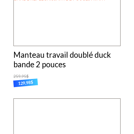
sur
la
page
du
produit
Manteau travail doublé duck
bande 2 pouces
259,95
$
$
129,98
Ce
produit
a
plusieurs
variations.
Les
options