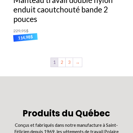
enduit caoutchouté bande 2
pouces
229,95
$
$
114,98
Ce
produit
a
1
2
3
→
plusieurs
variations.
Les
options
peuvent
être
choisies
sur
Produits du Québec
la
page
Conçus et fabriqués dans notre manufacture à Saint-
du
Félicien depuis 1969, les vêtements de travail Polaire