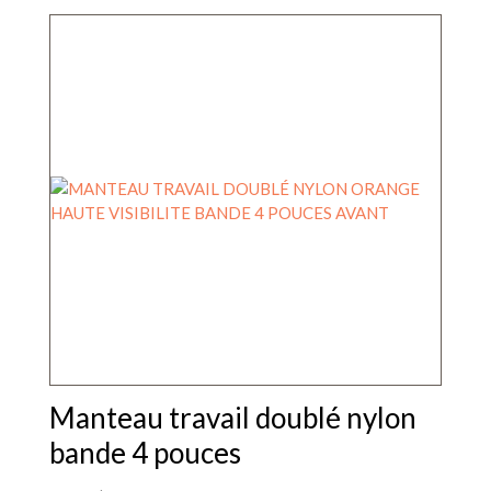
produit
a
plusieurs
variations.
Les
options
peuvent
être
choisies
sur
la
page
du
produit
Manteau travail doublé nylon
bande 4 pouces