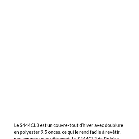
Le S444CL3 est un couvre-tout d’hiver avec doublure
en polyester 9.5 onces, ce qui le rend facile à revêtir,
peu importe vous vêtement. Le S444CL3 de Polaire