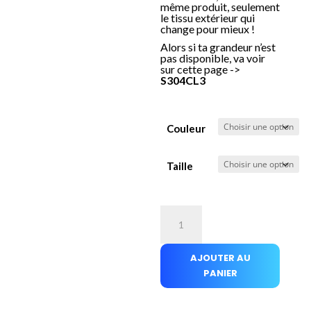
même produit, seulement
le tissu extérieur qui
change pour mieux !
Alors si ta grandeur n’est
pas disponible, va voir
sur cette page ->
S304CL3
Couleur
Taille
quantité
de
Couvre-
AJOUTER AU
tout
PANIER
hiver
travail
doublé