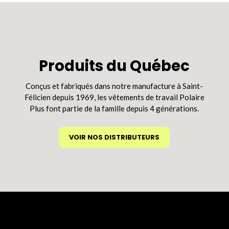
variations.
Les
options
peuvent
être
Produits du Québec
choisies
sur
Conçus et fabriqués dans notre manufacture à Saint-
la
Félicien depuis 1969, les vêtements de travail Polaire
page
Plus font partie de la famille depuis 4 générations.
du
produit
VOIR NOS DISTRIBUTEURS