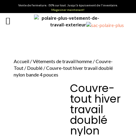
Vente de fermeture. -50% sur tout. Jusqu'à épuisement de l'inventaire.
Magasiner maintenant!
Accueil
/
Vêtements de travail homme
/
Couvre-
Tout
/
Doublé
/ Couvre-tout hiver travail doublé
nylon bande 4 pouces
Couvre-
tout hiver
travail
doublé
nylon