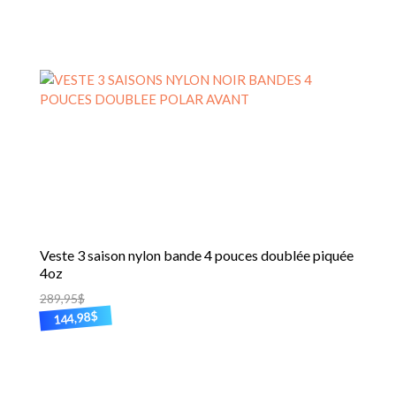
Les
options
peuvent
être
choisies
sur
la
page
du
produit
Veste 3 saison nylon bande 4 pouces doublée piquée
4oz
289,95
$
$
144,98
Ce
produit
a
plusieurs