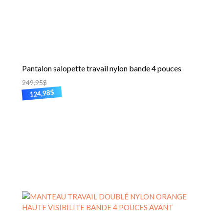
Pantalon salopette travail nylon bande 4 pouces
249,95
$
$
124,98
Ce
produit
a
plusieurs
variations.
Les
options
peuvent
être
choisies
sur