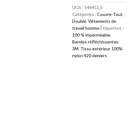
nylon
UGS :
S444CL3
bande
Catégories :
Couvre-Tout
,
4
Doublé
,
Vêtements de
pouces
travail homme
Étiquettes :
100 % imperméable
,
Bandes réfléchissantes
3M
,
Tissu extérieur 100%
nylon 420 deniers