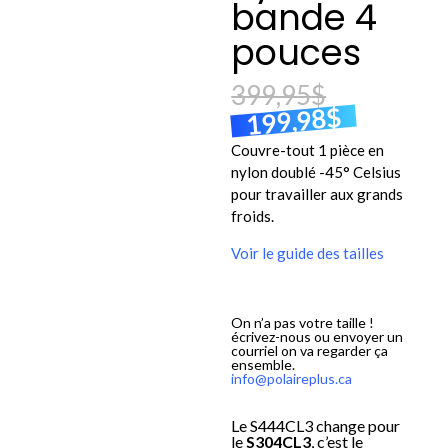
bande 4
pouces
399,95
$
$
199,98
Couvre-tout 1 pièce en
nylon doublé -45° Celsius
pour travailler aux grands
froids.
Voir le guide des tailles
On n’a pas votre taille !
écrivez-nous ou envoyer un
courriel on va regarder ça
ensemble.
info@polaireplus.ca
Le S444CL3 change pour
le
S304CL3
, c’est le