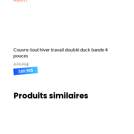
la
page
du
produit
Couvre-tout hiver travail doublé duck bande 4
pouces
379,95
$
$
189,98
Ce
produit
a
Produits similaires
plusieurs
variations.
Les
options
peuvent
être